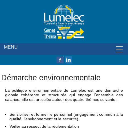
MENU
ELECTRICITÉ INDUSTRIE
SÉCURITÉ PROTECTION
ELECTRICITÉ BÂTIMENT
LOGEMENT COLLECTIF
NOS RÉALISATIONS
PRÉSENTATION
PARRAINAGE
ACTUALITÉS
ACCUEIL
GENET
LA RICHESSE HUMAINE
ENVIRONNEMENT
L'ENTREPRISE
SÉCURITÉ
Démarche environnementale
La politique environnementale de Lumelec est une démarche
globale cohérente et structurée qui engage l’ensemble des
salariés. Elle est articulée autour des quatre thèmes suivants :
Sensibiliser et former le personnel (engagement commun à la
qualité, l’environnement et la sécurité).
Veiller au respect de la réglementation