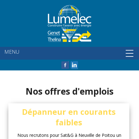
MENU
ELECTRICITÉ INDUSTRIE
SÉCURITÉ PROTECTION
ELECTRICITÉ BÂTIMENT
LOGEMENT COLLECTIF
NOS RÉALISATIONS
PRÉSENTATION
PARRAINAGE
ACTUALITÉS
ACCUEIL
GENET
Nos offres d'emplois
Dépanneur en courants
faibles
Nous recrutons pour Sat&G à Neuville de Poitou un