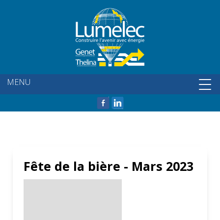
MENU
ELECTRICITÉ INDUSTRIE
SÉCURITÉ PROTECTION
ELECTRICITÉ BÂTIMENT
LOGEMENT COLLECTIF
NOS RÉALISATIONS
PRÉSENTATION
PARRAINAGE
ACTUALITÉS
ACCUEIL
GENET
Fête de la bière - Mars 2023